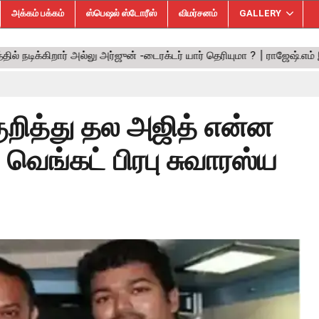
அக்கம் பக்கம்
ஸ்பெஷல் ஸ்டோரீஸ்
விமர்சனம்
GALLERY
ுறித்து தல அஜித் என்ன
 வெங்கட் பிரபு சுவாரஸ்ய