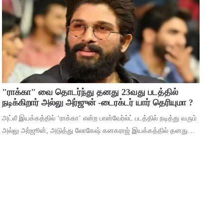
மூலம் ஹீரோவாக மாறி வெற்றிபெ
"ராக்கா" வை தொடர்ந்து தனது 23வது படத்தில்
நடிக்கிறார் அல்லு அர்ஜுன் -டைரக்டர் யார் தெரியுமா ?
அட்லீ இயக்கத்தில் ‘ராக்கா’ என்ற பான்வேர்ல்ட் படத்தில் நடித்து வரும்
அல்லு அர்ஜூன், அடுத்து லோகேஷ் கனகராஜ் இயக்கத்தில் தனது
23வது படத்தில் நடிக்கிறார். இந்நிலையில், 2026ம் ஆண்டுக்கான
தனது ரசிகர் மன்ற