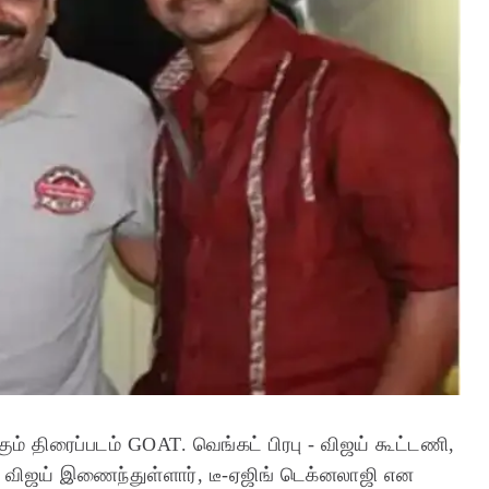
்கும் திரைப்படம் GOAT. வெங்கட் பிரபு - விஜய் கூட்டணி,
ன் விஜய் இணைந்துள்ளார், டீ-ஏஜிங் டெக்னலாஜி என