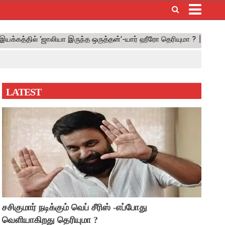
×
LATEST
சசிகுமார் நடிக்கும் வெப் சீரிஸ் -எப்போது
வெளியாகிறது தெரியுமா ?