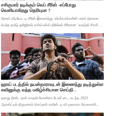
சசிகுமார் நடிக்கும் வெப் சீரிஸ் -எப்போது
வெளியாகிறது தெரியுமா ?
பிரைம் வீடியோ, டி-சீரிஸ் இணைந்து, விமர்சகர்களின் பாராட்டுகளை
பெற்ற தமிழ் ஒரிஜினல் சஸ்பென்ஸ் திரில்லர் சீரிஸான ‘வதந்தி சீசன் 2:
தி மிஸ்டரி ஆஃப் மணி’யில் இருந்து ‘தெய்வா’ என்ற பாடலை
வெளியிட்டுள்ளனர். ச
ஹாய் படத்தில் நயன்தாராவுடன் இணைந்து நடித்துள்ள
கவினுக்கு வந்த மகிழ்ச்சியான செய்தி .
தனது நீண்ட நாள் காதலி மோனிகா டேவிட்டை, கடந்த 2023
ஆகஸ்ட்டில் திருமணம் செய்தார் கவின். டி.வி மூலமாக பிரபலமாகி,
பிறகு உதவி இயக்குனராக பணியாற்றி, முக்கிய கேரக்டரில் நடித்ததன்