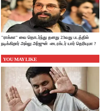
"ராக்கா" வை தொடர்ந்து தனது 23வது படத்தில்
நடிக்கிறார் அல்லு அர்ஜுன் -டைரக்டர் யார் தெரியுமா ?
YOU MAY LIKE