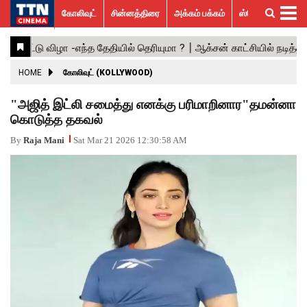
கோலிவுட்
சின்னத்திரை
அக்கம் பக்கம்
ஸ்பெஷல் ஸ்டோரீஸ்
கோலிவுட்
சின்னத்திரை
பாலிவுட்
ஹாலிவுட்
அக்கம்
ஸ்பெஷல்
விமர்சனம்
GALLERY
VIDEOS
What’s
Trending
பக்கம்
ஸ்டோரீஸ்
Hot
News
ACTRESS
HOME
கோலிவுட் (KOLLYWOOD)
ACTORS
"அஜித் இட்லி சமைத்து எனக்கு பரிமாறினார"தமன்னா
கொடுத்த தகவல்
MOVIESTILLS
By
Raja Mani
Sat Mar 21 2026 12:30:58 AM
EVENTS