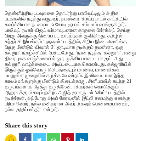
தென்னிந்திய படவுலகை தொடர்ந்து பாலிவுட்டிலும் அதிக
படங்களில் நடித்து வருபவர், தமன்னா. சிறப்பு பாடல் காட்சியில்
கவர்ச்சியாக நடனமாட 6 கோடி ரூபாய் சம்பளம் வாங்குகிறார்.
பாலிவுட் நடிகர் விஜய் வர்மாவுடனான காதலை பிரேக்அப் செய்த
பிறகு அவருக்கு நிறைய பட வாய்ப்புகள் குவிகிறது. தமிழில்
சுந்தர்.சி இயக்கும் ‘புருஷன்’ படத்தில், சிறிய இடைவெளிக்கு
பிறகு மீண்டும் விஷால் ேஜாடியாக நடிக்கும் தமன்னா, ஒரு
கல்லூரி நிகழ்ச்சியில் பேசியபோது, ‘நான் நடித்த ‘கல்லூரி’, எனது
திரையுலக வாழ்க்கையில் ஒரு முக்கியமான படமாகும்.
அது
கல்லூரி வாழ்க்கையை அடிப்படையாக கொண்டது. கல்லூரியில்
இருக்கும் ஒவ்வொரு நிமிடத்தையும் மாணவ, மாணவிகள்
பயனுள்ள முறையில் கழிக்க வேண்டும். இனிமையான இந்த
காலம் உங்களுக்கு மீண்டும் கிடைக்காது. சினிமாவில் கடந்த 21
வருடங்களாக நீடித்து வருகிறேன். ரசிகர்கள் கொடுக்கும்
ஆதரவுக்கு மிகவும் நன்றி. அஜித் குமாருடன் ‘வீரம்’ படத்தில்
நடித்தேன். அப்போது அவர் கேரவனில் இட்லி சமைத்து எனக்கு
பரிமாறினார். நல்ல மனிதரான அவர் மிகவும் மென்மையானவர்,
நல்ல குடும்பஸ்தர்’ என்றார்.
Share this story