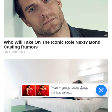
"சினிமா நிறைய விஷயத்தை
எனக்கு கத்து
கொடுத்துவிட்டது"- யாஷிகா
ஆனந்த்