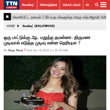
கோலிவுட்
சின்னத்திரை
அக்கம் பக்கம்
ஸ்பெஷல் ஸ்டோரீஸ்
கோலிவுட்
சின்னத்திரை
பாலிவுட்
ஹாலிவுட்
அக்கம்
ஸ்பெஷல்
விமர்சனம்
GALLERY
VIDEOS
What’s
Trending
பக்கம்
ஸ்டோரீஸ்
Hot
News
ACTRESS
HOME
கோலிவுட் (KOLLYWOOD)
ACTORS
ஒரு பாட்டுக்கு ஆட மறுத்த தமன்னா- திருமண
முடிவால் எடுத்த முடிவு என்ன தெரியுமா ?
MOVIESTILLS
By
Raja Mani
Wed Jan 14 2026 12:30:56 AM
EVENTS