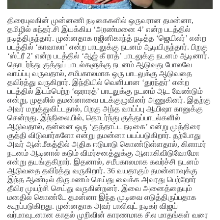
திரையுலகின் முன்னணி நடிகைகளில் ஒருவரான தமன்னா,
தமிழில் சுந்தர்.சி இயக்கிய ‘அரண்மனை 4’ என்ற படத்தில்
நடித்திருந்தார். முன்னதாக ரஜினிகாந்த் நடித்த ‘ஜெயிலர்’ என்ற
படத்தில் ‘காவாலா’ என்ற பாடலுக்கு நடனம் ஆடியிருந்தார். பிறகு
‘ஸ்ட்ரீ 2’ என்ற படத்தில் ‘ஆஜ் கீ ராத்’ பாடலுக்கு நடனம் ஆடினார்.
தொடர்ந்து குத்துப் பாடல்களுக்கு நடனம் ஆடுவது போலவே
வாய்ப்பு வருவதால், சமீபகாலமாக ஒரு பாடலுக்கு ஆடுவதை
தவிர்த்து வருகிறார். இந்தியில் வெளியான ‘துரந்தர்’ என்ற
படத்தில் இடம்பெற்ற ‘ஷராரத்’ பாடலுக்கு நடனம் ஆட வேண்டும்
என்று, முதலில் தமன்னாவை படக்குழுவினர் அணுகினர். இதற்கு
அவர் மறுத்துவிட்டதால், பிறகு அந்த வாய்ப்பு ஆயிஷா கானுக்கு
சென்றது.
இந்நிலையில், தொடர்ந்து குத்துப்பாடல்களில்
ஆடுவதால், தன்னை ஒரு ‘குத்தாட்ட நடிகை’ என்று முத்திரை
குத்தி விடுவார்களோ என்று தமன்னா பயப்படுகிறார். தற்போது
அவர் ஆன்மீகத்தில் அதிக ஈடுபாடு கொண்டுள்ளதால், கிளாமர்
நடனம் ஆடினால் கடும் விமர்சனத்துக்கு ஆளாகிவிடுவோமோ
என்று தயங்குகிறார். இதனால், சமீபகாலமாக கவர்ச்சி நடனம்
ஆடுவதை தவிர்த்து வருகிறார். 36 வயதாகும் தமன்னாவுக்கு
இந்த ஆண்டில் திருமணம் செய்து வைக்க அவரது பெற்றோர்
தீவிர முயற்சி செய்து வருகின்றனர். இவை அனைத்தையும்
மனதில் கொண்டே தமன்னா இந்த முடிவை எடுத்திருப்பதாக
கூறப்படுகிறது. முன்னதாக அவர் பாலிவுட் நடிகர் விஜய்
வர்மாவுடனான காதல் முறிவின் காரணமாக சில மாதங்கள் வரை