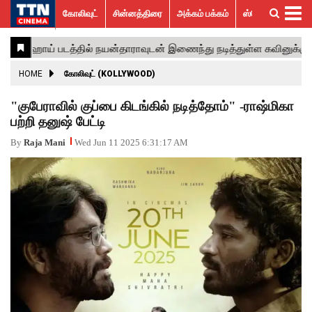
கோலிவுட்
சின்னத்திரை
அக்கம் பக்கம்
ஸ்பெஷல் ஸ்டோரீஸ்
கோலிவுட்
சின்னத்திரை
பாலிவுட்
ஹாலிவுட்
அக்கம்
ஸ்பெஷல்
விமர்சனம்
GALLERY
VIDEOS
What’s
Trending
பக்கம்
ஸ்டோரீஸ்
Hot
News
ACTRESS
HOME
கோலிவுட் (KOLLYWOOD)
ACTORS
"குபேராவில் குப்பை கிடங்கில் நடித்தோம்" -ராஷ்மிகா
பற்றி தனுஷ் பேட்டி
MOVIESTILLS
By
Raja Mani
Wed Jun 11 2025 6:31:17 AM
EVENTS