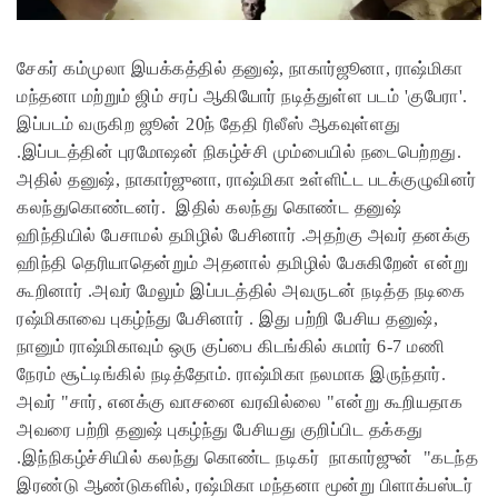
சேகர் கம்முலா இயக்கத்தில் தனுஷ், நாகார்ஜூனா, ராஷ்மிகா
மந்தனா மற்றும் ஜிம் சரப் ஆகியோர் நடித்துள்ள படம் 'குபேரா'.
இப்படம் வருகிற ஜூன் 20ந் தேதி ரிலீஸ் ஆகவுள்ளது
.இப்படத்தின் புரமோஷன் நிகழ்ச்சி மும்பையில் நடைபெற்றது.
அதில் தனுஷ், நாகார்ஜுனா, ராஷ்மிகா உள்ளிட்ட படக்குழுவினர்
கலந்துகொண்டனர்.
இதில் கலந்து கொண்ட தனுஷ்
ஹிந்தியில் பேசாமல் தமிழில் பேசினார் .அதற்கு அவர் தனக்கு
ஹிந்தி தெரியாதென்றும் அதனால் தமிழில் பேசுகிறேன் என்று
கூறினார் .அவர் மேலும் இப்படத்தில் அவருடன் நடித்த நடிகை
ரஷ்மிகாவை புகழ்ந்து பேசினார் .
இது பற்றி பேசிய தனுஷ்,
நானும் ராஷ்மிகாவும் ஒரு குப்பை கிடங்கில் சுமார் 6-7 மணி
நேரம் சூட்டிங்கில் நடித்தோம். ராஷ்மிகா நலமாக இருந்தார்.
அவர் "சார், எனக்கு வாசனை வரவில்லை "என்று கூறியதாக
அவரை பற்றி தனுஷ் புகழ்ந்து பேசியது குறிப்பிட தக்கது
.இந்நிகழ்ச்சியில் கலந்து கொண்ட நடிகர் நாகார்ஜுன் "கடந்த
இரண்டு ஆண்டுகளில், ரஷ்மிகா மந்தனா மூன்று பிளாக்பஸ்டர்