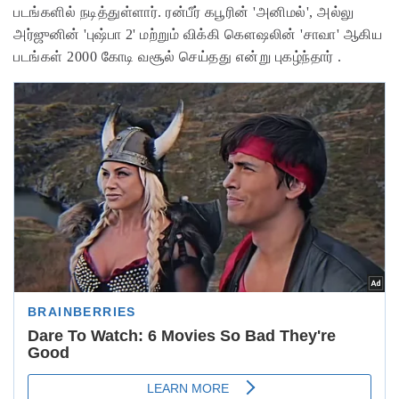
படங்களில் நடித்துள்ளார். ரன்பீர் கபூரின் 'அனிமல்', அல்லு
அர்ஜுனின் 'புஷ்பா 2' மற்றும் விக்கி கௌஷலின் 'சாவா' ஆகிய
படங்கள் 2000 கோடி வசூல் செய்தது என்று புகழ்ந்தார் .