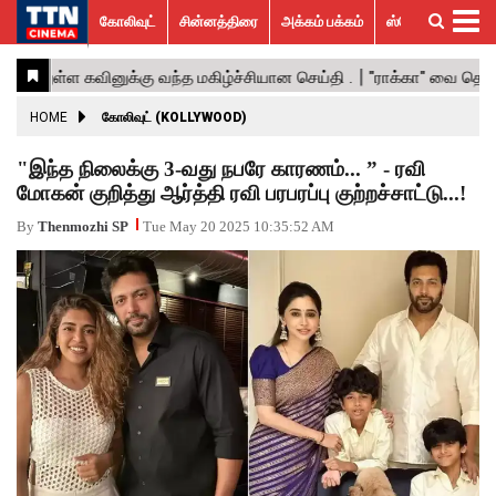
கோலிவுட்
சின்னத்திரை
அக்கம் பக்கம்
ஸ்பெஷல் ஸ்டோரீஸ்
கோலிவுட்
சின்னத்திரை
பாலிவுட்
ஹாலிவுட்
அக்கம்
ஸ்பெஷல்
விமர்சனம்
GALLERY
VIDEOS
What’s
Trending
பக்கம்
ஸ்டோரீஸ்
Hot
News
ACTRESS
HOME
கோலிவுட் (KOLLYWOOD)
ACTORS
"இந்த நிலைக்கு 3-வது நபரே காரணம்... ” - ரவி
மோகன் குறித்து ஆர்த்தி ரவி பரபரப்பு குற்றச்சாட்டு...!
MOVIESTILLS
By
Thenmozhi SP
Tue May 20 2025 10:35:52 AM
EVENTS