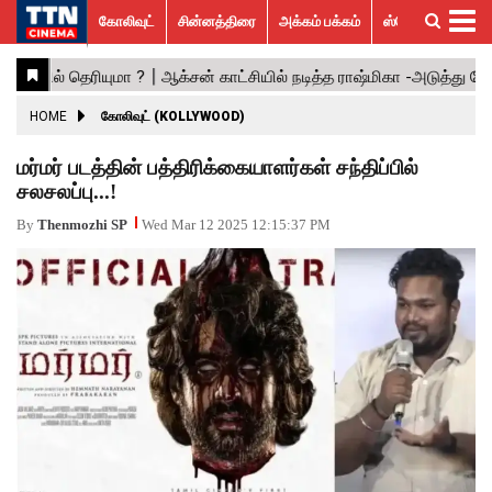
கோலிவுட்
சின்னத்திரை
அக்கம் பக்கம்
ஸ்பெஷல் ஸ்டோரீஸ்
கோலிவுட்
சின்னத்திரை
பாலிவுட்
ஹாலிவுட்
அக்கம்
ஸ்பெஷல்
விமர்சனம்
GALLERY
VIDEOS
What’s
Trending
பக்கம்
ஸ்டோரீஸ்
Hot
News
ACTRESS
HOME
கோலிவுட் (KOLLYWOOD)
ACTORS
மர்மர் படத்தின் பத்திரிக்கையாளர்கள் சந்திப்பில்
சலசலப்பு...!
MOVIESTILLS
By
Thenmozhi SP
Wed Mar 12 2025 12:15:37 PM
EVENTS