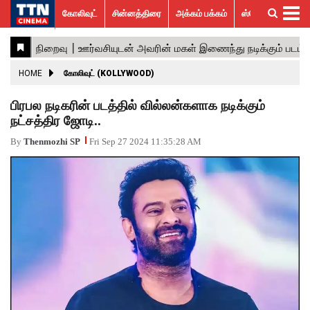
கோலிவுட்
சின்னத்திரை
அக்கம் பக்கம்
ஸ்பெஷல் ஸ்டோரீஸ்
கோலிவுட்
சின்னத்திரை
பாலிவுட்
ஹாலிவுட்
அக்கம்
ஸ்பெஷல்
விமர்சனம்
GALLERY
VIDEOS
What’s
Trending
பக்கம்
ஸ்டோரீஸ்
Hot
News
ACTRESS
HOME
கோலிவுட் (KOLLYWOOD)
ACTORS
பிரபல நடிகரின் படத்தில் வில்லன்களாக நடிக்கும்
நட்சத்திர ஜோடி..
MOVIESTILLS
By
Thenmozhi SP
Fri Sep 27 2024 11:35:28 AM
EVENTS