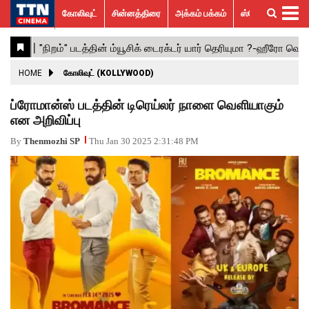
கோலிவுட்
சின்னத்திரை
அக்கம் பக்கம்
ஸ்பெஷல் ஸ்டோரீஸ்
கோலிவுட்
சின்னத்திரை
பாலிவுட்
ஹாலிவுட்
அக்கம்
ஸ்பெஷல்
விமர்சனம்
GALLERY
VIDEOS
What’s
Trending
பக்கம்
ஸ்டோரீஸ்
Hot
News
ACTRESS
HOME
கோலிவுட் (KOLLYWOOD)
ACTORS
ப்ரோமான்ஸ் படத்தின் டிரெய்லர் நாளை வெளியாகும்
என அறிவிப்பு
MOVIESTILLS
By
Thenmozhi SP
Thu Jan 30 2025 2:31:48 PM
EVENTS