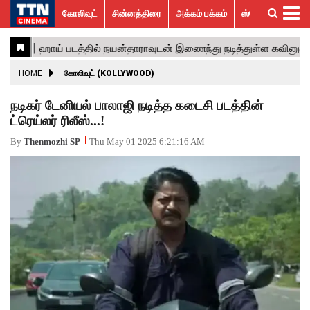
கோலிவுட்
சின்னத்திரை
அக்கம் பக்கம்
ஸ்பெஷல் ஸ்டோரீஸ்
கோலிவுட்
சின்னத்திரை
பாலிவுட்
ஹாலிவுட்
அக்கம்
ஸ்பெஷல்
விமர்சனம்
GALLERY
VIDEOS
What’s
Trending
பக்கம்
ஸ்டோரீஸ்
Hot
News
ACTRESS
HOME
கோலிவுட் (KOLLYWOOD)
ACTORS
நடிகர் டேனியல் பாலாஜி நடித்த கடைசி படத்தின்
ட்ரெய்லர் ரிலீஸ்...!
MOVIESTILLS
By
Thenmozhi SP
Thu May 01 2025 6:21:16 AM
EVENTS