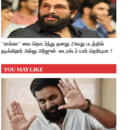
"ராக்கா" வை தொடர்ந்து தனது 23வது படத்தில்
நடிக்கிறார் அல்லு அர்ஜுன் -டைரக்டர் யார் தெரியுமா ?
YOU MAY LIKE