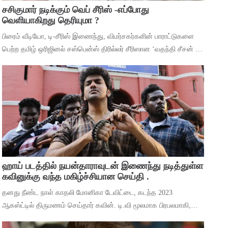
சசிகுமார் நடிக்கும் வெப் சீரிஸ் -எப்போது
வெளியாகிறது தெரியுமா ?
பிரைம் வீடியோ, டி-சீரிஸ் இணைந்து, விமர்சகர்களின் பாராட்டுகளை
பெற்ற தமிழ் ஒரிஜினல் சஸ்பென்ஸ் திரில்லர் சீரிஸான ‘வதந்தி சீசன் 2:
தி மிஸ்டரி ஆஃப் மணி’யில் இருந்து ‘தெய்வா’ என்ற பாடலை
வெளியிட்டுள்ளனர். ச
ஹாய் படத்தில் நயன்தாராவுடன் இணைந்து நடித்துள்ள
கவினுக்கு வந்த மகிழ்ச்சியான செய்தி .
தனது நீண்ட நாள் காதலி மோனிகா டேவிட்டை, கடந்த 2023
ஆகஸ்ட்டில் திருமணம் செய்தார் கவின். டி.வி மூலமாக பிரபலமாகி,
பிறகு உதவி இயக்குனராக பணியாற்றி, முக்கிய கேரக்டரில் நடித்ததன்