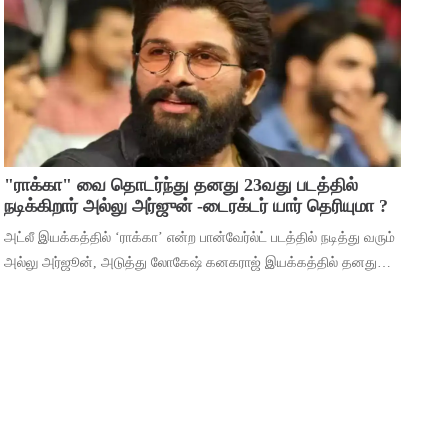
மூலம் ஹீரோவாக மாறி வெற்றிபெ
"ராக்கா" வை தொடர்ந்து தனது 23வது படத்தில்
நடிக்கிறார் அல்லு அர்ஜுன் -டைரக்டர் யார் தெரியுமா ?
அட்லீ இயக்கத்தில் ‘ராக்கா’ என்ற பான்வேர்ல்ட் படத்தில் நடித்து வரும்
அல்லு அர்ஜூன், அடுத்து லோகேஷ் கனகராஜ் இயக்கத்தில் தனது
23வது படத்தில் நடிக்கிறார். இந்நிலையில், 2026ம் ஆண்டுக்கான
தனது ரசிகர் மன்ற