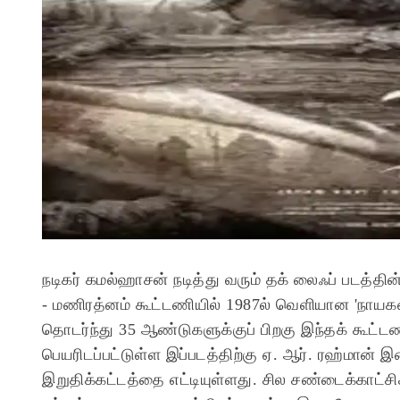
நடிகர் கமல்ஹாசன் நடித்து வரும் தக் லைஃப் படத்தின்
- மணிரத்னம் கூட்டணியில் 1987ல் வெளியான 'நாயகன்
தொடர்ந்து 35 ஆண்டுகளுக்குப் பிறகு இந்தக் கூட்
பெயரிடப்பட்டுள்ள இப்படத்திற்கு ஏ. ஆர். ரஹ்மான் இச
இறுதிக்கட்டத்தை எட்டியுள்ளது. சில சண்டைக்காட்சிகள