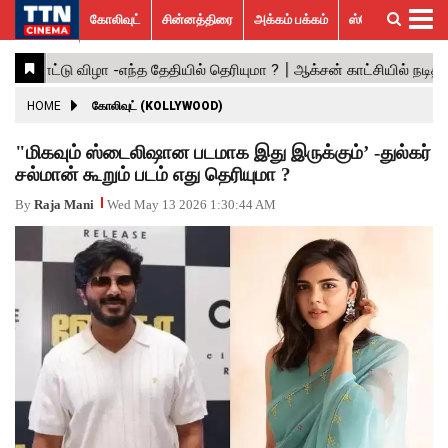
கோலிவுட்
சின்னத்திரை
அக்கம் பக்கம்
ஸ்பெஷல் ஸ்டோரீஸ்
கோலிவுட்
சின்னத்திரை
பாலிவுட்
ஹாலிவுட்
அக்கம்
ஸ்பெஷல்
விமர்சனம்
GALLERY
VIDEOS
What’s
Trending
பக்கம்
ஸ்டோரீஸ்
Hot
News
ACTRESS
HOME
கோலிவுட் (KOLLYWOOD)
ACTORS
"மிகவும் ஸ்டைலிஷான படமாக இது இருக்கும்’ -துல்கர்
சல்மான் கூறும் படம் எது தெரியுமா ?
MOVIESTILLS
By
Raja Mani
Wed May 13 2026 1:30:44 AM
EVENTS