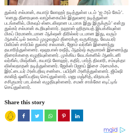
துல்கர் சல்மான், கயாடு லோஹர் நடித்துள்ள படம் ‘ஐ அம் கேம்’.
‘எனது திரையுலக வாழ்க்கையில் இதுவரை நடித்துள்ள
படங்களில், மிகவும் ஸ்டைலிஷான படமாக இது இருக்கும்’ என்று
துல்கர் சல்மான் கூறியுள்ளார். நஹாஸ் ஹிதாயத் இயக்கியுள்ள
மிகப் பிரமாண்டமான ஆக்‌ஷன் திரில்லர் படமான இது, வரும்
ஆகஸ்ட்டில் உலகம் முழுவதும் திரைக்கு வருகிறது. வேஃபரர்
பிலிம்ஸ் சார்பில் துல்கர் சல்மான், ஜோம் வர்கீஸ் இணைந்து
தயாரித்துள்ளனர். ஷஹபாஸ் ரஷீத், ஆதர்ஷ் சுகுமாரன் இணைந்து
திரைக்கதை எழுதியுள்ளனர்.
முக்கிய வேடங்களில் ஆண்டனி
வர்கீஸ், மிஷ்கின், கயாடு லோஹர், கதிர், பார்த் திவாரி, சம்யுக்தா
விஸ்வநாதன் நடித்துள்ளனர். ஜேக்ஸ் பிஜாய் இசை அமைக்க,
இரட்டையர் அன்பறிவு சண்டை பயிற்சி அளித்துள்ளனர். ஜிம்ஷி
காலித் ஒளிப்பதிவு செய்துள்ளார். மனு மஞ்சித், விநாயக்
சசிகுமார் பாடல்கள் எழுதியுள்ளனர். சமன் சாக்கோ எடிட்டிங்
செய்துள்ளார்.
Share this story