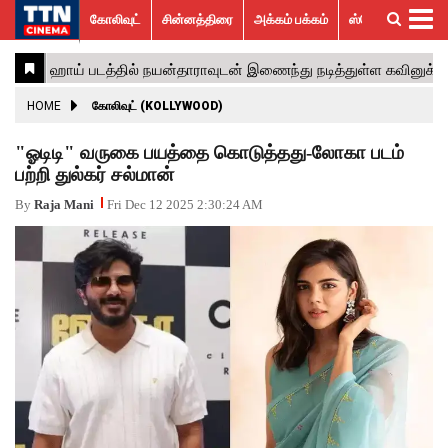
கோலிவுட்
சின்னத்திரை
அக்கம் பக்கம்
ஸ்பெஷல் ஸ்டோரீஸ்
கோலிவுட்
சின்னத்திரை
பாலிவுட்
ஹாலிவுட்
அக்கம்
ஸ்பெஷல்
விமர்சனம்
GALLERY
VIDEOS
What’s
Trending
பக்கம்
ஸ்டோரீஸ்
Hot
News
ACTRESS
HOME
கோலிவுட் (KOLLYWOOD)
ACTORS
"ஓடிடி" வருகை பயத்தை கொடுத்தது-லோகா படம்
பற்றி துல்கர் சல்மான்
MOVIESTILLS
By
Raja Mani
Fri Dec 12 2025 2:30:24 AM
EVENTS