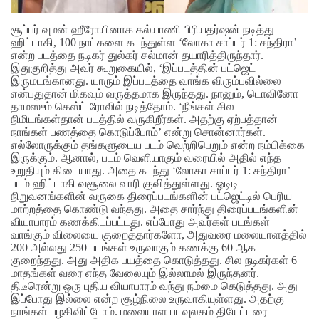
சூப்பர் வுமன் ஹீரோயினாக கல்யாணி பிரியதர்ஷன் நடித்து
ஹிட்டாகி, 100 நாட்களை கடந்துள்ள ‘லோகா சாப்டர் 1: சந்திரா’
என்ற படத்தை நடிகர் துல்கர் சல்மான் தயாரித்திருந்தார்.
இதுகுறித்து அவர் கூறுகையில், ‘இப்படத்தின் பட்ஜெட்
இருமடங்கானது. யாரும் இப்படத்தை வாங்க விரும்பவில்லை
என்பதுதான் மிகவும் வருத்தமாக இருந்தது. நானும், டொவினோ
தாமஸும் கெஸ்ட் ரோலில் நடித்தோம். ‘நீங்கள் சில
நிமிடங்கள்தான் படத்தில் வருகிறீர்கள். அதற்கு ஏற்பத்தான்
நாங்கள் பணத்தை கொடுப்போம்’ என்று சொன்னார்கள்.
எல்லோருக்கும் தங்களுடைய படம் வெற்றிபெறும் என்ற நம்பிக்கை
இருக்கும். ஆனால், படம் வெளியாகும் வரையில் அதில் எந்த
உறுதியும் கிடையாது. அதை கடந்து ‘லோகா சாப்டர் 1: சந்திரா’
படம் ஹிட்டாகி வசூலை வாரி குவித்துள்ளது.
ஓடிடி
நிறுவனங்களின் வருகை திரைப்படங்களின் பட்ஜெட்டில் பெரிய
மாற்றத்தை கொண்டு வந்தது. அதை சார்ந்து திரைப்படங்களின்
வியாபாரம் கணக்கிடப்பட்டது. எப்போது அவர்கள் படங்கள்
வாங்கும் விலையை குறைத்தார்களோ, அதுவரை மலையாளத்தில்
200 அல்லது 250 படங்கள் உருவாகும் கணக்கு 60 ஆக
குறைந்தது. அது அதிக பயத்தை கொடுத்தது. சில நடிகர்கள் 6
மாதங்கள் வரை எந்த வேலையும் இல்லாமல் இருந்தனர்.
திடீரென்று ஒரு புதிய வியாபாரம் வந்து நம்மை கெடுத்தது. அது
இப்போது இல்லை என்ற சூழ்நிலை உருவாகியுள்ளது. அதற்கு
நாங்கள் பழகிவிட்டோம். மலையாள படவுலகம் தியேட்டரை