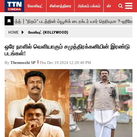
கோலிவுட்
சின்னத்திரை
அக்கம் பக்கம்
ஸ்பெஷல் ஸ்டோரீஸ்
கோலிவுட்
சின்னத்திரை
பாலிவுட்
ஹாலிவுட்
அக்கம்
ஸ்பெஷல்
விமர்சனம்
GALLERY
VIDEOS
What’s
Trending
பக்கம்
ஸ்டோரீஸ்
Hot
News
ACTRESS
HOME
கோலிவுட் (KOLLYWOOD)
ACTORS
ஒரே நாளில் வெளியாகும் சமுத்திரக்கனியின் இரண்டு
படங்கள்!
MOVIESTILLS
By
Thenmozhi SP
Thu Dec 19 2024 12:20:40 PM
EVENTS