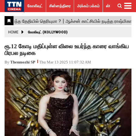
கோலிவுட்
சின்னத்திரை
அக்கம் பக்கம்
ஸ்பெஷல் ஸ்டோரீஸ்
கோலிவுட்
சின்னத்திரை
பாலிவுட்
ஹாலிவுட்
அக்கம்
ஸ்பெஷல்
விமர்சனம்
GALLERY
VIDEOS
What’s
Trending
பக்கம்
ஸ்டோரீஸ்
Hot
News
ACTRESS
HOME
கோலிவுட் (KOLLYWOOD)
ACTORS
ரூ.12 கோடி மதிப்புள்ள விலை உயர்ந்த காரை வாங்கிய
பிரபல நடிகை
MOVIESTILLS
By
Thenmozhi SP
Thu Mar 13 2025 11:07:32 AM
EVENTS