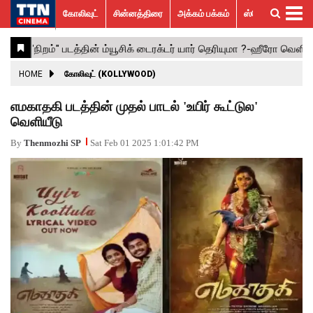
கோலிவுட்
சின்னத்திரை
அக்கம் பக்கம்
ஸ்பெஷல் ஸ்டோரீஸ்
கோலிவுட்
சின்னத்திரை
பாலிவுட்
ஹாலிவுட்
அக்கம்
ஸ்பெஷல்
விமர்சனம்
GALLERY
VIDEOS
What’s
Trending
பக்கம்
ஸ்டோரீஸ்
Hot
News
ACTRESS
HOME
கோலிவுட் (KOLLYWOOD)
ACTORS
எமகாதகி படத்தின் முதல் பாடல் 'உயிர் கூட்டுல'
வெளியீடு
MOVIESTILLS
By
Thenmozhi SP
Sat Feb 01 2025 1:01:42 PM
EVENTS