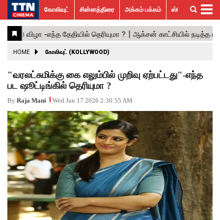
கோலிவுட்
சின்னத்திரை
அக்கம் பக்கம்
ஸ்பெஷல் ஸ்டோரீஸ்
கோலிவுட்
சின்னத்திரை
பாலிவுட்
ஹாலிவுட்
அக்கம்
ஸ்பெஷல்
விமர்சனம்
GALLERY
VIDEOS
What’s
Trending
பக்கம்
ஸ்டோரீஸ்
Hot
News
ACTRESS
HOME
கோலிவுட் (KOLLYWOOD)
ACTORS
"வரலட்சுமிக்கு கை எலும்பில் முறிவு ஏற்பட்டது"-எந்த
பட ஷூட்டிங்கில் தெரியுமா ?
MOVIESTILLS
By
Raja Mani
Wed Jun 17 2026 2:30:55 AM
EVENTS