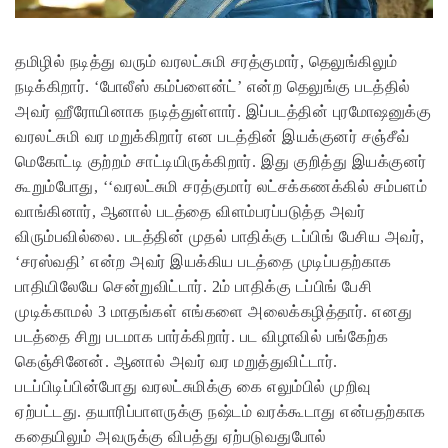
தமிழில் நடித்து வரும் வரலட்சுமி சரத்குமார், தெலுங்கிலும்
நடிக்கிறார். ‘போலீஸ் கம்ப்ளைன்ட்’ என்ற தெலுங்கு படத்தில்
அவர் ஹீரோயினாக நடித்துள்ளார். இப்படத்தின் புரமோஷனுக்கு
வரலட்சுமி வர மறுக்கிறார் என படத்தின் இயக்குனர் சஞ்சீவ்
மெகோட்டி குற்றம் சாட்டியிருக்கிறார். இது குறித்து இயக்குனர்
கூறும்போது, ‘‘வரலட்சுமி சரத்குமார் லட்சக்கணக்கில் சம்பளம்
வாங்கினார்,
ஆனால் படத்தை விளம்பரப்படுத்த அவர்
விரும்பவில்லை. படத்தின் முதல் பாதிக்கு டப்பிங் பேசிய அவர்,
‘சரஸ்வதி’ என்ற அவர் இயக்கிய படத்தை முடிப்பதற்காக
பாதியிலேயே சென்றுவிட்டார். 2ம் பாதிக்கு டப்பிங் பேசி
முடிக்காமல் 3 மாதங்கள் எங்களை அலைக்கழித்தார். எனது
படத்தை சிறு படமாக பார்க்கிறார். பட விழாவில் பங்கேற்க
கெஞ்சினேன். ஆனால் அவர் வர மறுத்துவிட்டார்.
படப்பிடிப்பின்போது வரலட்சுமிக்கு கை எலும்பில் முறிவு
ஏற்பட்டது. தயாரிப்பாளருக்கு நஷ்டம் வரக்கூடாது என்பதற்காக
கதையிலும் அவருக்கு விபத்து ஏற்படுவதுபோல்