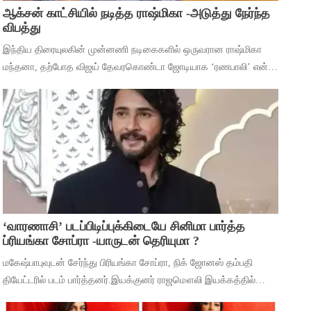
ஆக்சன் காட்சியில் நடித்த ராஷ்மிகா -அடுத்து நேர்ந்த
விபத்து
இந்திய திரையுலகின் முன்னணி நடிகைகளில் ஒருவரான ராஷ்மிகா
மந்தனா, தற்போத விஜய் தேவரகொண்டா ஜோடியாக ‘ரணபாலி’ என்ற
படத்தில் நடித்து முடித்துள்ளார். அடுத்து ஹீரோயினுக்கு
முக்கியத்துவம் கொண்ட ‘மைசா’ என்ற படத
‘வாரணாசி’ படப்பிடிப்புக்கிடையே சினிமா பார்த்த
ப்ரியங்கா சோப்ரா -யாருடன் தெரியுமா ?
மகேஷ்பாபுவுடன் சேர்ந்து பிரியங்கா சோப்ரா, நிக் ஜோனஸ் தம்பதி
தியேட்டரில் படம் பார்த்தனர்.இயக்குனர் ராஜமௌலி இயக்கத்தில்
மகேஷ் பாபு மற்றும் பிரியங்கா சோப்ரா முதன்மைப் பாத்திரங்களில்