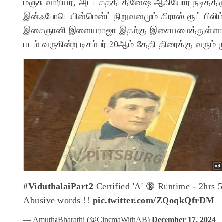
மஞ்சு வாரியர், அட்டகத்தி தினேஷ் ஆகியோர் நடித்தி
இன்ஃபோடெயின்மென்ட் நிறுவனமும் கிராஸ் ரூட் பிலிம
இசைஞானி இளையராஜா இதற்கு இசையமைத்துள்ளார். மிக
படம் வருகின்ற டிசம்பர் 20ஆம் தேதி திரைக்கு வரும் ம
#ViduthalaiPart2
Certified 'A' 🔞
Runtime - 2hrs 
Abusive words !!
pic.twitter.com/ZQoqkQfrDM
— AmuthaBharathi (@CinemaWithAB)
December 17, 2024