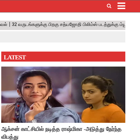
×
LATEST
ஆக்சன் காட்சியில் நடித்த ராஷ்மிகா -அடுத்து நேர்ந்த
விபத்து