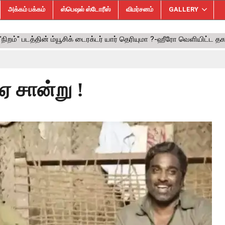
அக்கம் பக்கம்
ஸ்பெஷல் ஸ்டோரீஸ்
விமர்சனம்
GALLERY
ஏ சான்று !