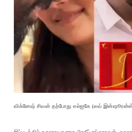
விக்னேஷ் சிவன் தற்போது எல்ஐகே (லவ் இன்ஷூரன்ஸ்
இப்படத்தில் கதாநாயகனாக பிரதீப் ரங்கநாதன், கதாநா