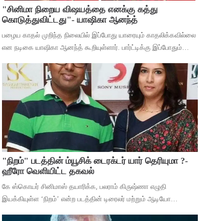
"சினிமா நிறைய விஷயத்தை எனக்கு கத்து
கொடுத்துவிட்டது"- யாஷிகா ஆனந்த்
பழைய காதல் முறிந்த நிலையில் இப்போது யாரையும் காதலிக்கவில்லை
என நடிகை யாஷிகா ஆனந்த் கூறியுள்ளார். பார்ட்டிக்கு இப்போதும்
செல்கிறீர்களா என்ற கேள்விக்கு, கடந்த 5 வருஷமா நான் எந்த
பார்ட்டிக்கும் போகுறது
"நிறம்" படத்தின் ம்யூசிக் டைரக்டர் யார் தெரியுமா ?-
ஹீரோ வெளியிட்ட தகவல்
கே ஸ்கொயர் சினிமாஸ் தயாரிக்க, பலராம் கிருஷ்ணா எழுதி
இயக்கியுள்ள ‘நிறம்’ என்ற படத்தின் டிரைலர் மற்றும் ஆடியோ
வெளியீட்டு விழா சென்னையில் நடந்தது. இதில் பாடகிகள் ஸ்ரீநிஷா,