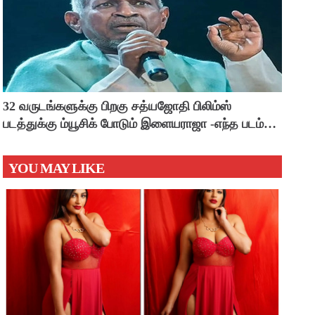
32 வருடங்களுக்கு பிறகு சத்யஜோதி பிலிம்ஸ்
படத்துக்கு ம்யூசிக் போடும் இளையராஜா -எந்த படம்
தெரியுமா ?
YOU MAY LIKE