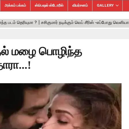
அக்கம் பக்கம்
ஸ்பெஷல் ஸ்டோரீஸ்
விமர்சனம்
GALLERY
ாதல் மழை பொழிந்த
ாரா...!