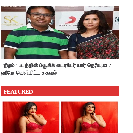
"நிறம்" படத்தின் ம்யூசிக் டைரக்டர் யார் தெரியுமா ?-
ஹீரோ வெளியிட்ட தகவல்
FEATURED