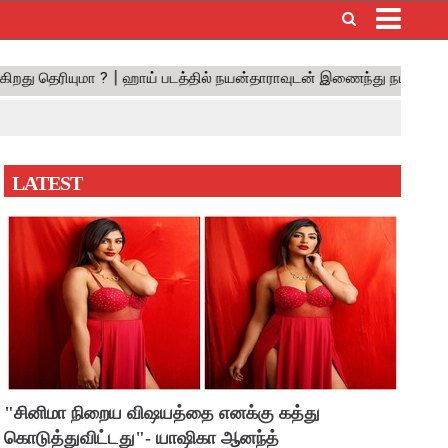
×
LATEST
"சினிமா நிறைய விஷயத்தை எனக்கு கத்து
கொடுத்துவிட்டது"- யாஷிகா ஆனந்த்