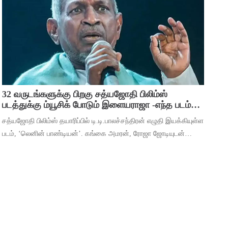
பிரவஸ்தி, டான்ஸ் மாஸ்டர் சாய்
32 வருடங்களுக்கு பிறகு சத்யஜோதி பிலிம்ஸ்
படத்துக்கு ம்யூசிக் போடும் இளையராஜா -எந்த படம்
தெரியுமா ?
சத்யஜோதி பிலிம்ஸ் தயாரிப்பில் டி.டி.பாலச்சந்திரன் எழுதி இயக்கியுள்ள
படம், ‘லெனின் பாண்டியன்’. கங்கை அமரன், ரோஜா ஜோடியுடன்
தர்ஷன் கணேசன், ஷ்ரிதா ராவ், ‘ஆடுகளம்’ நரேன், யுகேந்திரன்,
போஸ் வெங்கட், ஜார்ஜ