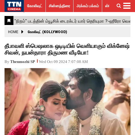
கோலிவுட்
சின்னத்திரை
அக்கம் பக்கம்
ஸ்பெஷல் ஸ்டோரீஸ்
கோலிவுட்
சின்னத்திரை
பாலிவுட்
ஹாலிவுட்
அக்கம்
ஸ்பெஷல்
விமர்சனம்
GALLERY
VIDEOS
What’s
Trending
பக்கம்
ஸ்டோரீஸ்
Hot
News
ACTRESS
HOME
கோலிவுட் (KOLLYWOOD)
ACTORS
தீபாவளி ஸ்பெஷலாக ஒடிடியில் வெளியாகும் விக்னேஷ்
சிவன், நயன்தாரா திருமண வீடியோ!
MOVIESTILLS
By
Thenmozhi SP
Wed Oct 09 2024 7:07:08 AM
EVENTS