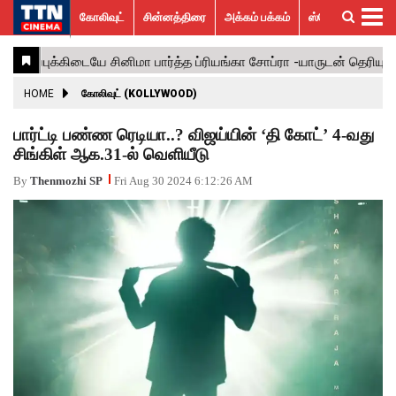
கோலிவுட்
சின்னத்திரை
அக்கம் பக்கம்
ஸ்பெஷல் ஸ்டோரீஸ்
கோலிவுட்
சின்னத்திரை
பாலிவுட்
ஹாலிவுட்
அக்கம்
ஸ்பெஷல்
விமர்சனம்
GALLERY
VIDEOS
What’s
Trending
பக்கம்
ஸ்டோரீஸ்
Hot
News
ACTRESS
HOME
கோலிவுட் (KOLLYWOOD)
ACTORS
பார்ட்டி பண்ண ரெடியா..? விஜய்யின் ‘தி கோட்’ 4-வது
சிங்கிள் ஆக.31-ல் வெளியீடு
MOVIESTILLS
By
Thenmozhi SP
Fri Aug 30 2024 6:12:26 AM
EVENTS