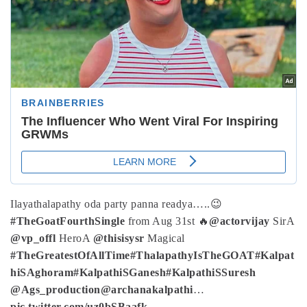
Ilayathalapathy oda party panna readya…..😉
#TheGoatFourthSingle
from Aug 31st 🔥
@actorvijay
Sir
A
@vp_offl
Hero
A
@thisisysr
Magical
#TheGreatestOfAllTime
#ThalapathyIsTheGOAT
#Kalpat
hiSAghoram
#KalpathiSGanesh
#KalpathiSSuresh
@Ags_production
@archanakalpathi
…
pic.twitter.com/uz0bSBaafk