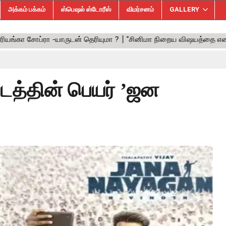
அக்கம் பக்கம்
ஸ்பெஷல் ஸ்டோரீஸ்
விமர்சனம்
GALLERY
 படத்தின் பெயர் ’ஜன