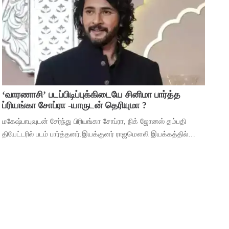
முக்கியத்துவம் கொண்ட ‘மைசா’ என்ற படத
‘வாரணாசி’ படப்பிடிப்புக்கிடையே சினிமா பார்த்த
ப்ரியங்கா சோப்ரா -யாருடன் தெரியுமா ?
மகேஷ்பாபுவுடன் சேர்ந்து பிரியங்கா சோப்ரா, நிக் ஜோனஸ் தம்பதி
தியேட்டரில் படம் பார்த்தனர்.இயக்குனர் ராஜமௌலி இயக்கத்தில்
மகேஷ் பாபு மற்றும் பிரியங்கா சோப்ரா முதன்மைப் பாத்திரங்களில்
நடிக்கும் ‘வாரணாசி’