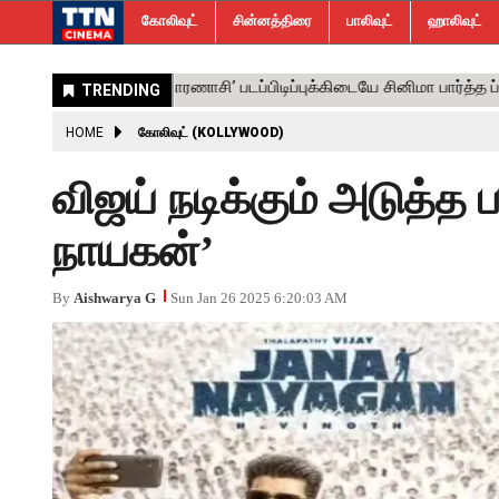
கோலிவுட்
சின்னத்திரை
பாலிவுட்
ஹாலிவுட்
HOME
கோலிவுட் (KOLLYWOOD)
விஜய் நடிக்கும் அடுத்த
நாயகன்’
By
Aishwarya G
Sun Jan 26 2025 6:20:03 AM