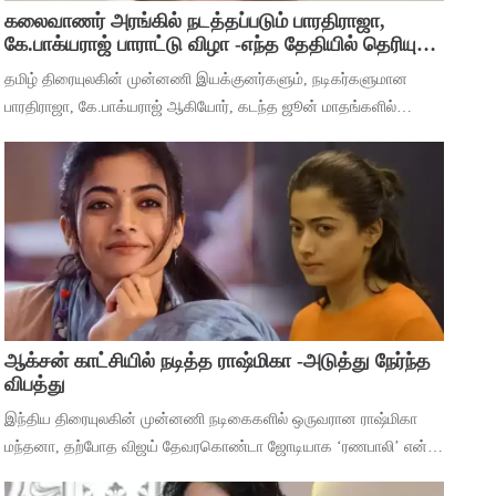
கலைவாணர் அரங்கில் நடத்தப்படும் பாரதிராஜா,
கே.பாக்யராஜ் பாராட்டு விழா -எந்த தேதியில் தெரியுமா
?
தமிழ் திரையுலகின் முன்னணி இயக்குனர்களும், நடிகர்களுமான
பாரதிராஜா, கே.பாக்யராஜ் ஆகியோர், கடந்த ஜூன் மாதங்களில்
அடுத்தடுத்து மரணம் அடைந்தனர். அவர்களின் திரைப்பட
சாதனைகளை பாராட்டி கவுரவிக்கும் வகையில்,
ஆக்சன் காட்சியில் நடித்த ராஷ்மிகா -அடுத்து நேர்ந்த
விபத்து
இந்திய திரையுலகின் முன்னணி நடிகைகளில் ஒருவரான ராஷ்மிகா
மந்தனா, தற்போத விஜய் தேவரகொண்டா ஜோடியாக ‘ரணபாலி’ என்ற
படத்தில் நடித்து முடித்துள்ளார். அடுத்து ஹீரோயினுக்கு