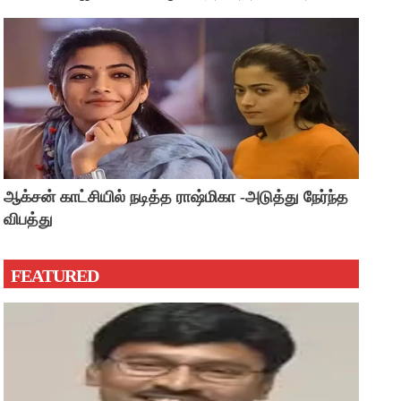
?
ஆக்சன் காட்சியில் நடித்த ராஷ்மிகா -அடுத்து நேர்ந்த
விபத்து
FEATURED