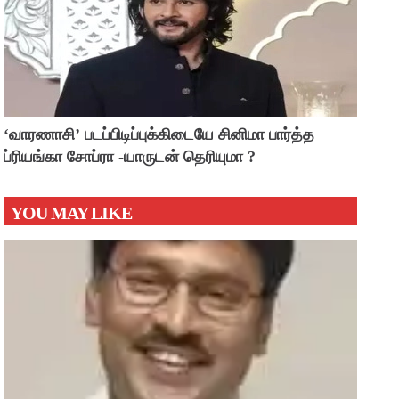
‘வாரணாசி’ படப்பிடிப்புக்கிடையே சினிமா பார்த்த
ப்ரியங்கா சோப்ரா -யாருடன் தெரியுமா ?
YOU MAY LIKE