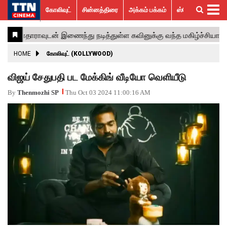
கோலிவுட்
சின்னத்திரை
அக்கம் பக்கம்
ஸ்பெஷல் ஸ்டோரீஸ்
கோலிவுட்
சின்னத்திரை
பாலிவுட்
ஹாலிவுட்
அக்கம்
ஸ்பெஷல்
விமர்சனம்
GALLERY
VIDEOS
What’s
Trending
பக்கம்
ஸ்டோரீஸ்
Hot
News
ACTRESS
HOME
கோலிவுட் (KOLLYWOOD)
ACTORS
விஜய் சேதுபதி பட மேக்கிங் வீடியோ வெளியீடு
MOVIESTILLS
By
Thenmozhi SP
Thu Oct 03 2024 11:00:16 AM
EVENTS