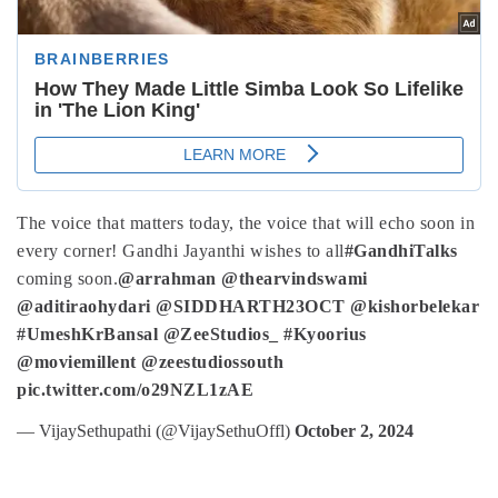
The voice that matters today, the voice that will echo soon in
every corner! Gandhi Jayanthi wishes to all
#GandhiTalks
coming soon.
@arrahman
@thearvindswami
@aditiraohydari
@SIDDHARTH23OCT
@kishorbelekar
#UmeshKrBansal
@ZeeStudios_
#Kyoorius
@moviemillent
@zeestudiossouth
pic.twitter.com/o29NZL1zAE
— VijaySethupathi (@VijaySethuOffl)
October 2, 2024