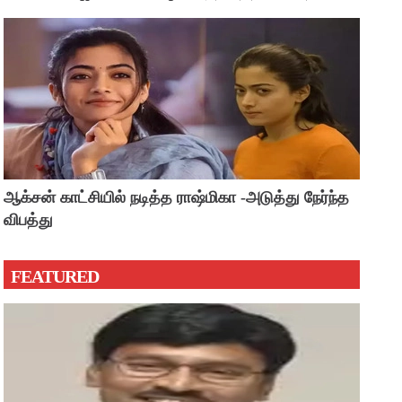
?
ஆக்சன் காட்சியில் நடித்த ராஷ்மிகா -அடுத்து நேர்ந்த
விபத்து
FEATURED