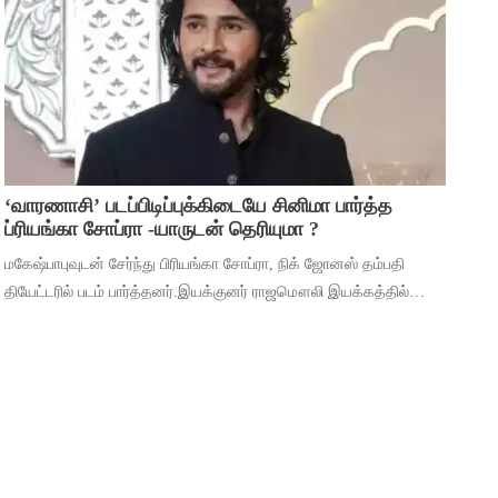
முக்கியத்துவம் கொண்ட ‘மைசா’ என்ற படத
‘வாரணாசி’ படப்பிடிப்புக்கிடையே சினிமா பார்த்த
ப்ரியங்கா சோப்ரா -யாருடன் தெரியுமா ?
மகேஷ்பாபுவுடன் சேர்ந்து பிரியங்கா சோப்ரா, நிக் ஜோனஸ் தம்பதி
தியேட்டரில் படம் பார்த்தனர்.இயக்குனர் ராஜமௌலி இயக்கத்தில்
மகேஷ் பாபு மற்றும் பிரியங்கா சோப்ரா முதன்மைப் பாத்திரங்களில்
நடிக்கும் ‘வாரணாசி’