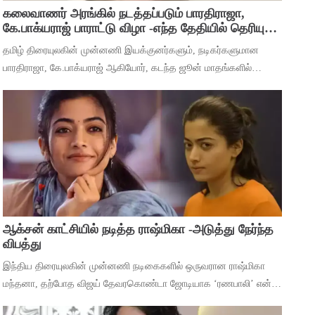
கலைவாணர் அரங்கில் நடத்தப்படும் பாரதிராஜா,
கே.பாக்யராஜ் பாராட்டு விழா -எந்த தேதியில் தெரியுமா
?
தமிழ் திரையுலகின் முன்னணி இயக்குனர்களும், நடிகர்களுமான
பாரதிராஜா, கே.பாக்யராஜ் ஆகியோர், கடந்த ஜூன் மாதங்களில்
அடுத்தடுத்து மரணம் அடைந்தனர். அவர்களின் திரைப்பட
சாதனைகளை பாராட்டி கவுரவிக்கும் வகையில்,
ஆக்சன் காட்சியில் நடித்த ராஷ்மிகா -அடுத்து நேர்ந்த
விபத்து
இந்திய திரையுலகின் முன்னணி நடிகைகளில் ஒருவரான ராஷ்மிகா
மந்தனா, தற்போத விஜய் தேவரகொண்டா ஜோடியாக ‘ரணபாலி’ என்ற
படத்தில் நடித்து முடித்துள்ளார். அடுத்து ஹீரோயினுக்கு