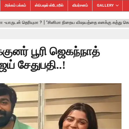
அக்கம் பக்கம்
ஸ்பெஷல் ஸ்டோரீஸ்
விமர்சனம்
GALLERY
குனர் பூரி ஜெகந்நாத்
ஜய் சேதுபதி..!