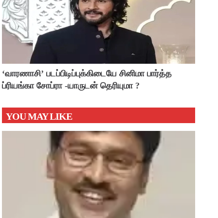
‘வாரணாசி’ படப்பிடிப்புக்கிடையே சினிமா பார்த்த
ப்ரியங்கா சோப்ரா -யாருடன் தெரியுமா ?
YOU MAY LIKE