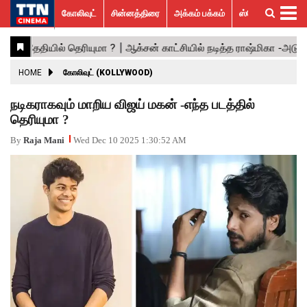
கோலிவுட்
சின்னத்திரை
அக்கம் பக்கம்
ஸ்பெஷல் ஸ்டோரீஸ்
கோலிவுட்
சின்னத்திரை
பாலிவுட்
ஹாலிவுட்
அக்கம்
ஸ்பெஷல்
விமர்சனம்
GALLERY
VIDEOS
What’s
Trending
பக்கம்
ஸ்டோரீஸ்
Hot
News
ACTRESS
HOME
கோலிவுட் (KOLLYWOOD)
ACTORS
நடிகராகவும் மாறிய விஜய் மகன் -எந்த படத்தில்
தெரியுமா ?
MOVIESTILLS
By
Raja Mani
Wed Dec 10 2025 1:30:52 AM
EVENTS