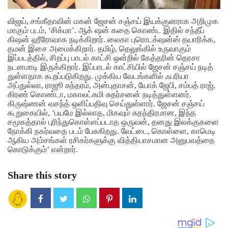
விஜய்​, சங்கீதாவின் மகன் ஜேசன் சஞ்​சய் இயக்​குன​ராக அறிமுக​
மாகும் படம், ‘சிக்​மா’. ஆக் ஷன் கதை கொண்ட இதில் சந்​தீப்
கிஷன் ஹீரோவாக நடிக்​கிறார். லைகா புரொடக்‌ஷன்ஸ் தயாரிக்​க,
தமன் இசை அமைக்​கிறார். தமிழ், தெலுங்​கில் உருவாகும்
இப்படத்தில், சிறப்பு பாடல் காட்சி ஒன்றில் கேத்​தரின் தெரசா
நடனமாடி இருக்கிறார். இப்பாடல் காட்சியில் ஜேசன் சஞ்​சய் நடித்​
துள்​ள​தாக கூறப்படுகிறது.
முக்கிய வேடங்களில் ஃபரியா
அப்துல்லா, ராஜூ சுந்தரம், அன்புதாசன், யோக் ஜேபி, சம்பத் ராஜ்,
கிரண் கொண்டா, மகாலட்சுமி சுதர்சனன் நடித்துள்ளனர்.
கிருஷ்ணன் வசந்த் ஒளிப்பதிவு செய்துள்ளார். ஜேசன் சஞ்சய்
கூறுகையில், ‘பயமே இல்லாத, மிகவும் சுதந்திரமான, இந்த
சமூகத்தால் புரிந்துகொள்ளப்படாத ஒருவன், தனது இலக்குகளை
நோக்கி நகர்வதை படம் பேசுகிறது. வேட்டை, கொள்ளை, காமெடி
ஆகிய அம்சங்கள் ரசிகர்களுக்கு வித்தியாசமான அனுபவத்தை
கொடுக்கும்’ என்றார்.
Share this story