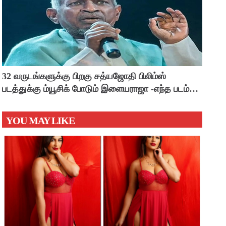
32 வருடங்களுக்கு பிறகு சத்யஜோதி பிலிம்ஸ்
படத்துக்கு ம்யூசிக் போடும் இளையராஜா -எந்த படம்
தெரியுமா ?
YOU MAY LIKE