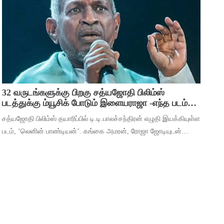
பிரவஸ்தி, டான்ஸ் மாஸ்டர் சாய்
32 வருடங்களுக்கு பிறகு சத்யஜோதி பிலிம்ஸ்
படத்துக்கு ம்யூசிக் போடும் இளையராஜா -எந்த படம்
தெரியுமா ?
சத்யஜோதி பிலிம்ஸ் தயாரிப்பில் டி.டி.பாலச்சந்திரன் எழுதி இயக்கியுள்ள
படம், ‘லெனின் பாண்டியன்’. கங்கை அமரன், ரோஜா ஜோடியுடன்
தர்ஷன் கணேசன், ஷ்ரிதா ராவ், ‘ஆடுகளம்’ நரேன், யுகேந்திரன்,
போஸ் வெங்கட், ஜார்ஜ