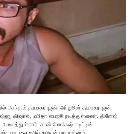
்பில் செந்தில் தியாகராஜன், அர்ஜூன் தியாகராஜன்
ஷ்ணு விஷால், மமிதா பைஜூ நடித்துள்ளனர். தினேஷ்
 அமைத்துள்ளார். சான் லோகேஷ் எடிட்டிங்
ன்ற பாடலை கபில் கபிலன் பாடியுள்ளார்.