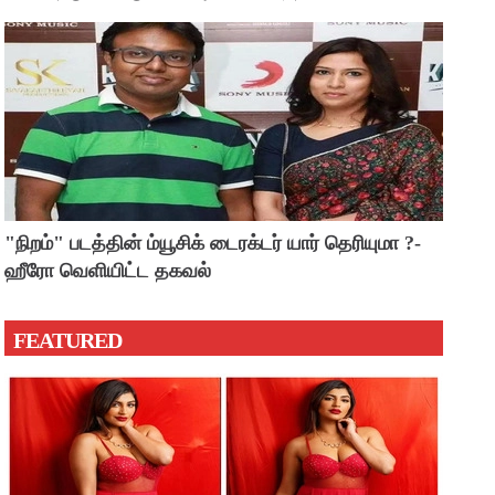
"நிறம்" படத்தின் ம்யூசிக் டைரக்டர் யார் தெரியுமா ?-
ஹீரோ வெளியிட்ட தகவல்
FEATURED