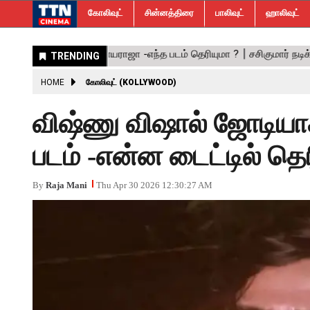
கோலிவுட்
சின்னத்திரை
பாலிவுட்
ஹாலிவுட்
HOME
கோலிவுட் (KOLLYWOOD)
விஷ்ணு விஷால் ஜோடியாக
படம் -என்ன டைட்டில் தெர
By
Raja Mani
Thu Apr 30 2026 12:30:27 AM