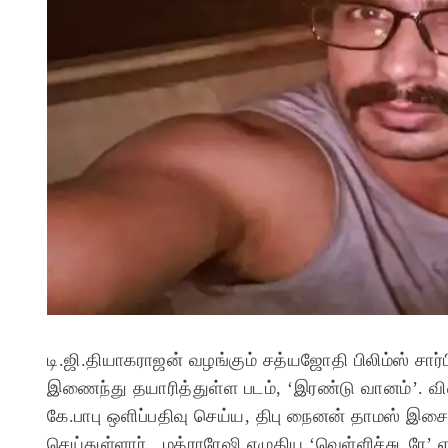
டி.ஜி.தியாகராஜன் வழங்கும் சத்யஜோதி பிலிம்ஸ் சார
இணைந்து தயாரித்துள்ள படம், ‘இரண்டு வானம்’. வி
கே.பாபு ஒளிப்பதிவு செய்ய, திபு நைனன் தாமஸ் இசை
செய்துள்ளார். மத்ராரேஷி எழுதிய ‘வெள்ளிச்சுடரே’ எ