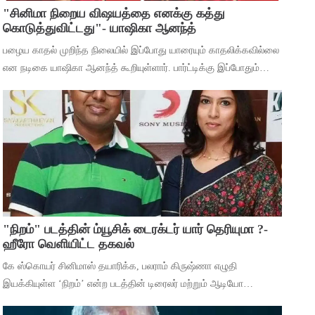
"சினிமா நிறைய விஷயத்தை எனக்கு கத்து
கொடுத்துவிட்டது"- யாஷிகா ஆனந்த்
பழைய காதல் முறிந்த நிலையில் இப்போது யாரையும் காதலிக்கவில்லை
என நடிகை யாஷிகா ஆனந்த் கூறியுள்ளார். பார்ட்டிக்கு இப்போதும்
செல்கிறீர்களா என்ற கேள்விக்கு, கடந்த 5 வருஷமா நான் எந்த
பார்ட்டிக்கும் போகுறது
"நிறம்" படத்தின் ம்யூசிக் டைரக்டர் யார் தெரியுமா ?-
ஹீரோ வெளியிட்ட தகவல்
கே ஸ்கொயர் சினிமாஸ் தயாரிக்க, பலராம் கிருஷ்ணா எழுதி
இயக்கியுள்ள ‘நிறம்’ என்ற படத்தின் டிரைலர் மற்றும் ஆடியோ
வெளியீட்டு விழா சென்னையில் நடந்தது. இதில் பாடகிகள் ஸ்ரீநிஷா,