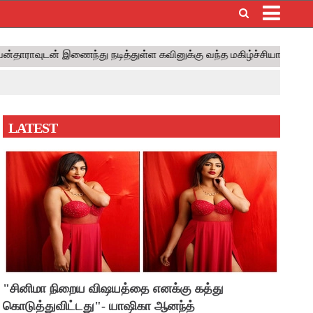
×
LATEST
"சினிமா நிறைய விஷயத்தை எனக்கு கத்து
கொடுத்துவிட்டது"- யாஷிகா ஆனந்த்