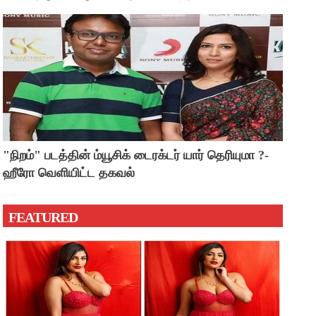
"நிறம்" படத்தின் ம்யூசிக் டைரக்டர் யார் தெரியுமா ?-
ஹீரோ வெளியிட்ட தகவல்
FEATURED