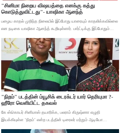
"சினிமா நிறைய விஷயத்தை எனக்கு கத்து
கொடுத்துவிட்டது"- யாஷிகா ஆனந்த்
பழைய காதல் முறிந்த நிலையில் இப்போது யாரையும் காதலிக்கவில்லை
என நடிகை யாஷிகா ஆனந்த் கூறியுள்ளார். பார்ட்டிக்கு இப்போதும்
செல்கிறீர்களா என்ற கேள்விக்கு, கடந்த 5 வருஷமா நான் எந்த
பார்ட்டிக்கும் போகுறது
"நிறம்" படத்தின் ம்யூசிக் டைரக்டர் யார் தெரியுமா ?-
ஹீரோ வெளியிட்ட தகவல்
கே ஸ்கொயர் சினிமாஸ் தயாரிக்க, பலராம் கிருஷ்ணா எழுதி
இயக்கியுள்ள ‘நிறம்’ என்ற படத்தின் டிரைலர் மற்றும் ஆடியோ
வெளியீட்டு விழா சென்னையில் நடந்தது. இதில் பாடகிகள் ஸ்ரீநிஷா,