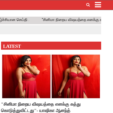
×
LATEST
"சினிமா நிறைய விஷயத்தை எனக்கு கத்து
கொடுத்துவிட்டது"- யாஷிகா ஆனந்த்