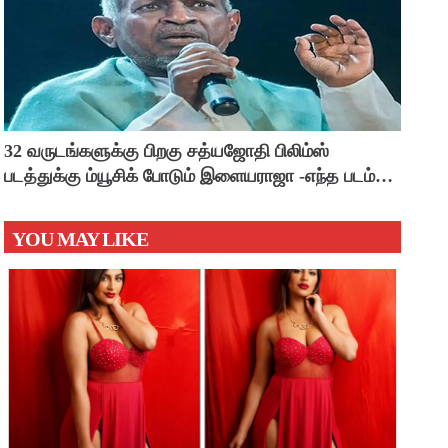
32 வருடங்களுக்கு பிறகு சத்யஜோதி பிலிம்ஸ்
படத்துக்கு ம்யூசிக் போடும் இளையராஜா -எந்த படம்
தெரியுமா ?
YOU MAY LIKE