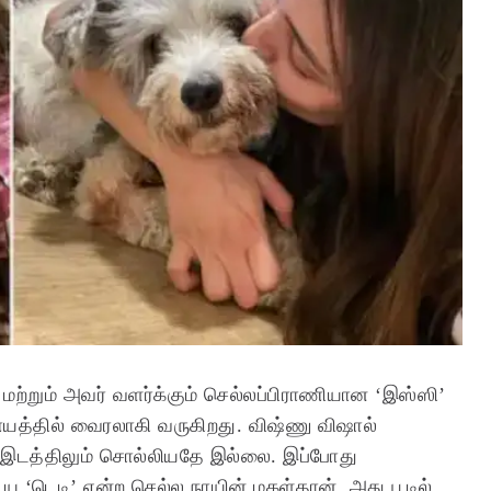
ா மற்றும் அவர் வளர்க்கும் செல்லப்பிராணியான ‘இஸ்ஸி’
யத்தில் வைரலாகி வருகிறது. விஷ்ணு விஷால்
 இடத்திலும் சொல்லியதே இல்லை. இப்போது
ைய ‘டெடி’ என்ற செல்ல நாயின் மகள்தான். அது பூடில்