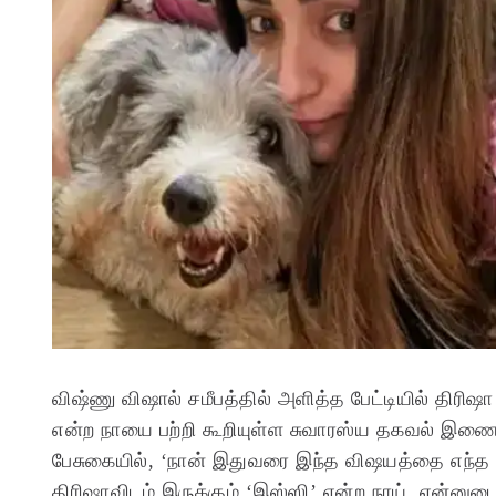
விஷ்ணு விஷால் சமீபத்தில் அளித்த பேட்டியில் திரிஷ
என்ற நாயை பற்றி கூறியுள்ள சுவாரஸ்ய தகவல் இணை
பேசுகையில், ‘நான் இதுவரை இந்த விஷயத்தை எந்த
திரிஷாவிடம் இருக்கும் ‘இஸ்ஸி’ என்ற நாய், என்னுட