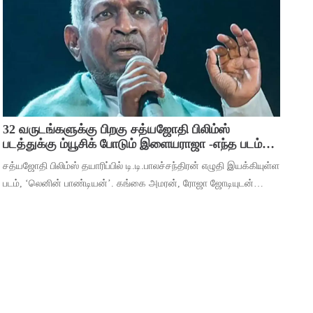
பிரவஸ்தி, டான்ஸ் மாஸ்டர் சாய்
32 வருடங்களுக்கு பிறகு சத்யஜோதி பிலிம்ஸ்
படத்துக்கு ம்யூசிக் போடும் இளையராஜா -எந்த படம்
தெரியுமா ?
சத்யஜோதி பிலிம்ஸ் தயாரிப்பில் டி.டி.பாலச்சந்திரன் எழுதி இயக்கியுள்ள
படம், ‘லெனின் பாண்டியன்’. கங்கை அமரன், ரோஜா ஜோடியுடன்
தர்ஷன் கணேசன், ஷ்ரிதா ராவ், ‘ஆடுகளம்’ நரேன், யுகேந்திரன்,
போஸ் வெங்கட், ஜார்ஜ