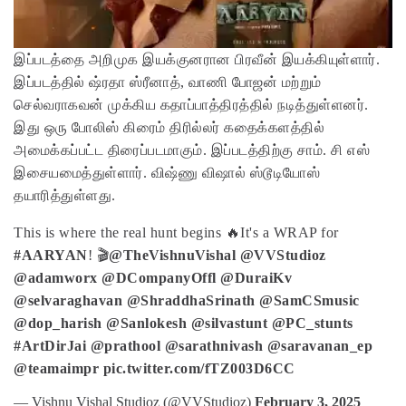
இப்படத்தை அறிமுக இயக்குனரான பிரவீன் இயக்கியுள்ளார்.
இப்படத்தில் ஷ்ரதா ஸ்ரீனாத், வாணி போஜன் மற்றும்
செல்வராகவன் முக்கிய கதாப்பாத்திரத்தில் நடித்துள்ளனர்.
இது ஒரு போலிஸ் கிரைம் திரில்லர் கதைக்களத்தில்
அமைக்கப்பட்ட திரைப்படமாகும். இப்படத்திற்கு சாம். சி எஸ்
இசையமைத்துள்ளார். விஷ்ணு விஷால் ஸ்டூடியோஸ்
தயாரித்துள்ளது.
This is where the real hunt begins 🔥
It's a WRAP for
#AARYAN
! 🎬
@TheVishnuVishal
@VVStudioz
@adamworx
@DCompanyOffl
@DuraiKv
@selvaraghavan
@ShraddhaSrinath
@SamCSmusic
@dop_harish
@Sanlokesh
@silvastunt
@PC_stunts
#ArtDirJai
@prathool
@sarathnivash
@saravanan_ep
@teamaimpr
pic.twitter.com/fTZ003D6CC
— Vishnu Vishal Studioz (@VVStudioz)
February 3, 2025