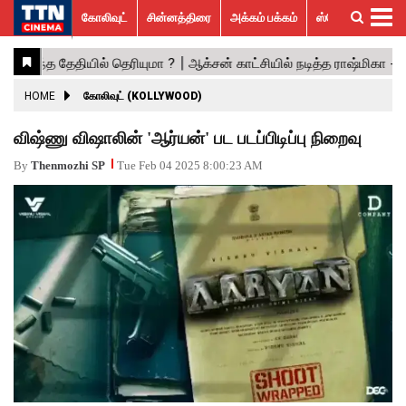
கோலிவுட்
சின்னத்திரை
அக்கம் பக்கம்
ஸ்பெஷல் ஸ்டோரீஸ்
கோலிவுட்
சின்னத்திரை
பாலிவுட்
ஹாலிவுட்
அக்கம்
ஸ்பெஷல்
விமர்சனம்
GALLERY
VIDEOS
What’s
Trending
பக்கம்
ஸ்டோரீஸ்
Hot
News
ACTRESS
HOME
கோலிவுட் (KOLLYWOOD)
ACTORS
விஷ்ணு விஷாலின் 'ஆர்யன்' பட படப்பிடிப்பு நிறைவு
MOVIESTILLS
By
Thenmozhi SP
Tue Feb 04 2025 8:00:23 AM
EVENTS