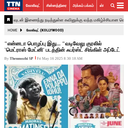
கோலிவுட்
சின்னத்திரை
அக்கம் பக்கம்
ஸ்பெஷல் ஸ்டோரீஸ்
கோலிவுட்
சின்னத்திரை
பாலிவுட்
ஹாலிவுட்
அக்கம்
ஸ்பெஷல்
விமர்சனம்
GALLERY
VIDEOS
What’s
Trending
பக்கம்
ஸ்டோரீஸ்
Hot
News
ACTRESS
HOME
கோலிவுட் (KOLLYWOOD)
ACTORS
"என்னடா பொழப்பு இது... "வடிவேலு குரலில்
`மெட்ராஸ் மேட்னி' படத்தின் ஃபர்ஸ்ட் சிங்கிள் அப்டேட்
MOVIESTILLS
By
Thenmozhi SP
Fri May 16 2025 8:30:18 AM
EVENTS