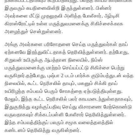
நசுக்கப்பட்டதாகவும் கூறப்படுகிறது. பலத்த காயம் காரணமாக
இருவரும் சுயநினைவின்றி இருந்துள்ளனர். பின்னர்
அவர்களை மீட்டு முதலுதவி அளித்த போலீசார், ஆர்டிசி
கிராஸ்ரோட்டில் உள்ள மருத்துவமனைக்கு சிகிச்சைக்காக
அழைத்துச் சென்றுள்ளனர்.
அங்கு அவர்களை பரிசோதனை செய்த மருத்துவர்கள் தாய்
ஏற்கனவே இறந்துவிட்டதாகத் தெரிவித்துள்ளனர். தற்போது,
சிறுவன் உயிருக்கு ஆபத்தான நிலையில், நிம்ஸ்
மருத்துவமனைக்கு மாற்றம் செய்யப்பட்டு சிகிச்சை பெற்று
வருகிறார்.தற்போது, புஷ்பா 2 படம் பார்க்க குடும்பத்துடன் வந்த
நிலையில், கூட்ட நெரிசலில் தாயும், மகனும் சிக்கி தாய்
உயிரிழந்த சம்பவம் பெரும் சோகத்தை ஏற்படுத்தியுள்ளது.
மேலும், இந்த கூட்ட நெரிசலில் பலர் காயமடைந்துள்ளதாகவும்,
இதுகுறித்து வழக்குப்பதிவு செய்து விசாரணை மேற்கொண்டு
வருவதாகவும் சிக்கடப்பள்ளி போலீசார் தெரிவித்துள்ளனர்.
இந்த சம்பவத்திற்குப் பலரும் சமூக வலைத்தளத்தில்
கண்டனம் தெரிவித்து வருகின்றனர்.