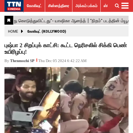
கோலிவுட்
சின்னத்திரை
அக்கம் பக்கம்
ஸ்பெஷல் ஸ்டோரீஸ்
கோலிவுட்
சின்னத்திரை
பாலிவுட்
ஹாலிவுட்
அக்கம்
ஸ்பெஷல்
விமர்சனம்
GALLERY
VIDEOS
What’s
Trending
பக்கம்
ஸ்டோரீஸ்
Hot
News
ACTRESS
HOME
கோலிவுட் (KOLLYWOOD)
ACTORS
புஷ்பா 2 சிறப்புக் காட்சி: கூட்ட நெரிசலில் சிக்கி பெண்
உயிரிழப்பு!
MOVIESTILLS
By
Thenmozhi SP
Thu Dec 05 2024 6:42:22 AM
EVENTS