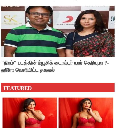
"நிறம்" படத்தின் ம்யூசிக் டைரக்டர் யார் தெரியுமா ?-
ஹீரோ வெளியிட்ட தகவல்
FEATURED