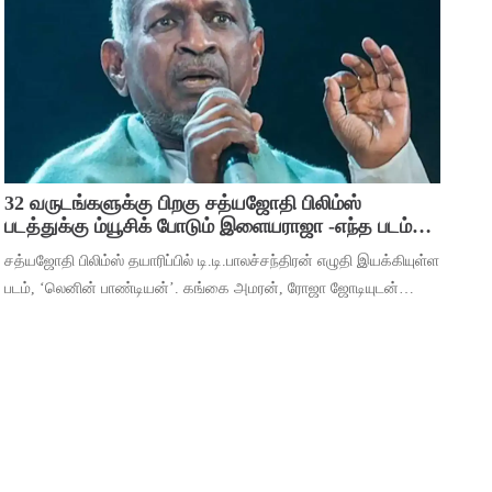
பிரவஸ்தி, டான்ஸ் மாஸ்டர் சாய்
32 வருடங்களுக்கு பிறகு சத்யஜோதி பிலிம்ஸ்
படத்துக்கு ம்யூசிக் போடும் இளையராஜா -எந்த படம்
தெரியுமா ?
சத்யஜோதி பிலிம்ஸ் தயாரிப்பில் டி.டி.பாலச்சந்திரன் எழுதி இயக்கியுள்ள
படம், ‘லெனின் பாண்டியன்’. கங்கை அமரன், ரோஜா ஜோடியுடன்
தர்ஷன் கணேசன், ஷ்ரிதா ராவ், ‘ஆடுகளம்’ நரேன், யுகேந்திரன்,
போஸ் வெங்கட், ஜார்ஜ