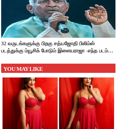
32 வருடங்களுக்கு பிறகு சத்யஜோதி பிலிம்ஸ்
படத்துக்கு ம்யூசிக் போடும் இளையராஜா -எந்த படம்
தெரியுமா ?
YOU MAY LIKE