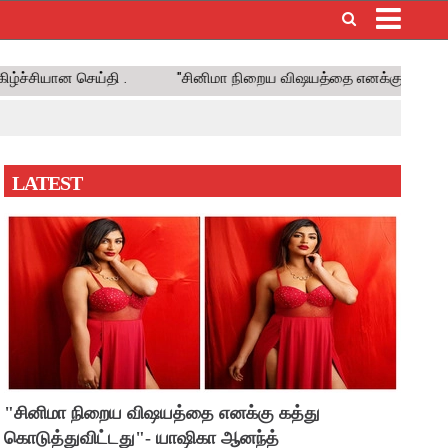
×
LATEST
"சினிமா நிறைய விஷயத்தை எனக்கு கத்து
கொடுத்துவிட்டது"- யாஷிகா ஆனந்த்