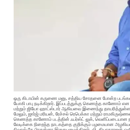
ஒரு கிடாயின் கருணை மனு, சத்திய சோதனை போன்ற படங்களை 
யோகி பாபு நடிக்கிறார். இப்படத்துக்கு கெணத்த காணோம் என தல
மற்றும் ஜியோ ஹாட்ஸ்டார் ஆகியவை இணைந்து தாயரித்துள்ள இந
மேலும், ஜார்ஜ் மரியன், ரேச்சல் ரெபெக்கா மற்றும் ராமகிருஷ்
கெணத்த காணோம் படத்தின் ஃபர்ஸ்ட் லுக், வெளிப்படையான நகை
வேடிக்கை நிறைந்த நாடகத்தை குறிக்கும் பழமையான அழகியலை 
நிவாஸ் கே பிரசன்னா இசையமைக்கிறார், வி. தியாகராஜன் ஒளிப்பத