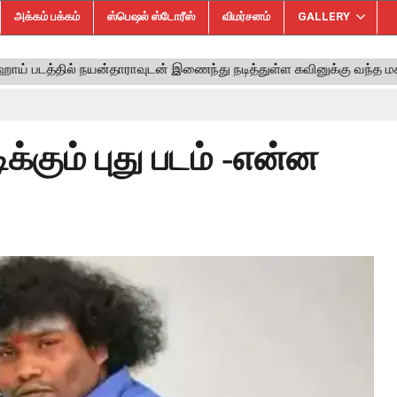
அக்கம் பக்கம்
ஸ்பெஷல் ஸ்டோரீஸ்
விமர்சனம்
GALLERY
்கும் புது படம் -என்ன