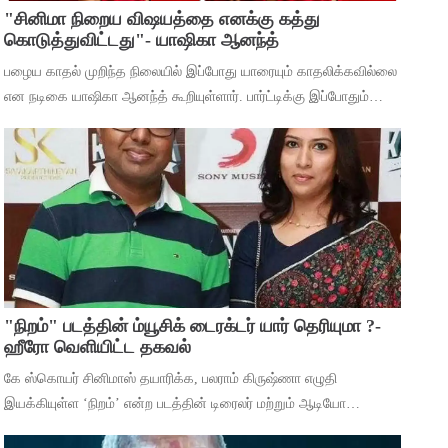
"சினிமா நிறைய விஷயத்தை எனக்கு கத்து
கொடுத்துவிட்டது"- யாஷிகா ஆனந்த்
பழைய காதல் முறிந்த நிலையில் இப்போது யாரையும் காதலிக்கவில்லை
என நடிகை யாஷிகா ஆனந்த் கூறியுள்ளார். பார்ட்டிக்கு இப்போதும்
செல்கிறீர்களா என்ற கேள்விக்கு, கடந்த 5 வருஷமா நான் எந்த
பார்ட்டிக்கும் போகுறது
"நிறம்" படத்தின் ம்யூசிக் டைரக்டர் யார் தெரியுமா ?-
ஹீரோ வெளியிட்ட தகவல்
கே ஸ்கொயர் சினிமாஸ் தயாரிக்க, பலராம் கிருஷ்ணா எழுதி
இயக்கியுள்ள ‘நிறம்’ என்ற படத்தின் டிரைலர் மற்றும் ஆடியோ
வெளியீட்டு விழா சென்னையில் நடந்தது. இதில் பாடகிகள் ஸ்ரீநிஷா,