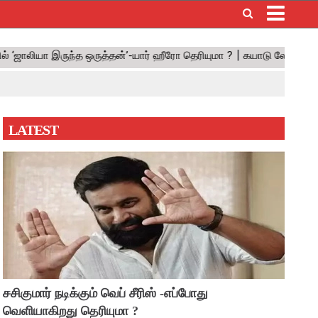
×
LATEST
சசிகுமார் நடிக்கும் வெப் சீரிஸ் -எப்போது
வெளியாகிறது தெரியுமா ?