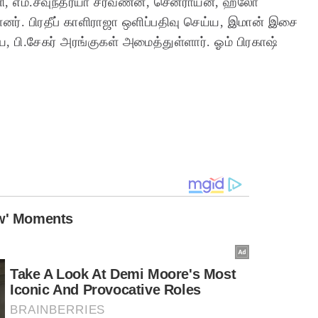
ினி, எம்.சவுந்தர்யா சரவணன், சென்ராயன், ஹலோ
்ளனர். பிரதீப் காளிராஜா ஒளிப்பதிவு செய்ய, இமான் இசை
ய, பி.சேகர் அரங்குகள் அமைத்துள்ளார். ஓம் பிரகாஷ்