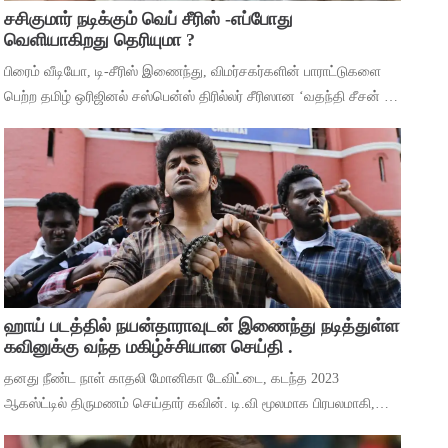
சசிகுமார் நடிக்கும் வெப் சீரிஸ் -எப்போது
வெளியாகிறது தெரியுமா ?
பிரைம் வீடியோ, டி-சீரிஸ் இணைந்து, விமர்சகர்களின் பாராட்டுகளை
பெற்ற தமிழ் ஒரிஜினல் சஸ்பென்ஸ் திரில்லர் சீரிஸான ‘வதந்தி சீசன் 2:
தி மிஸ்டரி ஆஃப் மணி’யில் இருந்து ‘தெய்வா’ என்ற பாடலை
வெளியிட்டுள்ளனர். ச
ஹாய் படத்தில் நயன்தாராவுடன் இணைந்து நடித்துள்ள
கவினுக்கு வந்த மகிழ்ச்சியான செய்தி .
தனது நீண்ட நாள் காதலி மோனிகா டேவிட்டை, கடந்த 2023
ஆகஸ்ட்டில் திருமணம் செய்தார் கவின். டி.வி மூலமாக பிரபலமாகி,
பிறகு உதவி இயக்குனராக பணியாற்றி, முக்கிய கேரக்டரில் நடித்ததன்