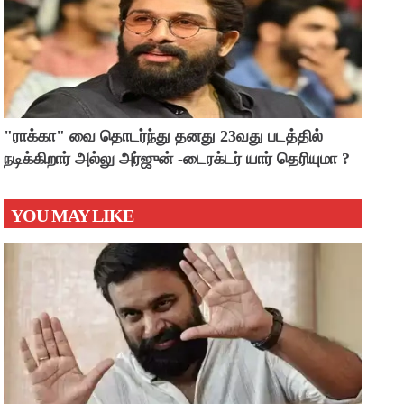
"ராக்கா" வை தொடர்ந்து தனது 23வது படத்தில்
நடிக்கிறார் அல்லு அர்ஜுன் -டைரக்டர் யார் தெரியுமா ?
YOU MAY LIKE