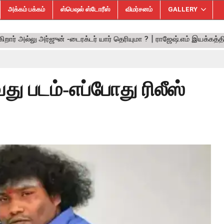
அக்கம் பக்கம்
ஸ்பெஷல் ஸ்டோரீஸ்
விமர்சனம்
GALLERY
வது படம்-எப்போது ரிலீஸ்