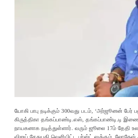
யோகி பாபு நடிக்கும் 300வது படம், ‘அர்ஜூனன் பேர் பத
கிருத்திகா தங்கப்பாண்டி.எஸ், தங்கப்பாண்டி.டி இண
நாயகனாக நடித்துள்ளார். வரும் ஜூலை 17ம் தேதி உல
விஜய் சேதுபதி வெளியிட்ட பர்ஸ்ட் லுக்கும், லோகேஷ