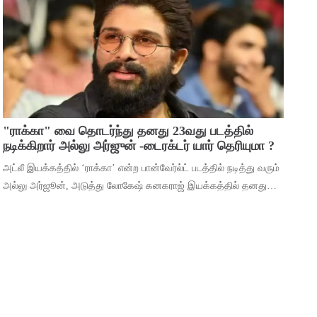
மூலம் ஹீரோவாக மாறி வெற்றிபெ
"ராக்கா" வை தொடர்ந்து தனது 23வது படத்தில்
நடிக்கிறார் அல்லு அர்ஜுன் -டைரக்டர் யார் தெரியுமா ?
அட்லீ இயக்கத்தில் ‘ராக்கா’ என்ற பான்வேர்ல்ட் படத்தில் நடித்து வரும்
அல்லு அர்ஜூன், அடுத்து லோகேஷ் கனகராஜ் இயக்கத்தில் தனது
23வது படத்தில் நடிக்கிறார். இந்நிலையில், 2026ம் ஆண்டுக்கான
தனது ரசிகர் மன்ற