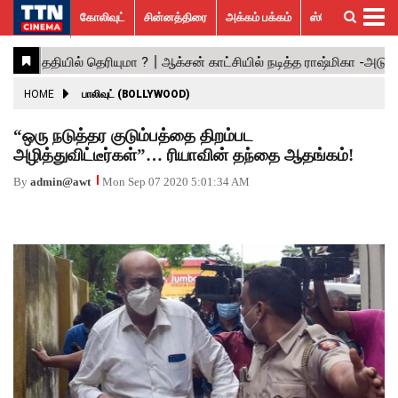
கோலிவுட்
சின்னத்திரை
அக்கம் பக்கம்
ஸ்பெஷல் ஸ்டோரீஸ்
கோலிவுட்
சின்னத்திரை
பாலிவுட்
ஹாலிவுட்
அக்கம்
ஸ்பெஷல்
விமர்சனம்
GALLERY
VIDEOS
What’s
Trending
பக்கம்
ஸ்டோரீஸ்
Hot
News
ACTRESS
HOME
பாலிவுட் (BOLLYWOOD)
ACTORS
“ஒரு நடுத்தர குடும்பத்தை திறம்பட
அழித்துவிட்டீர்கள்”… ரியாவின் தந்தை ஆதங்கம்!
MOVIESTILLS
By
admin@awt
Mon Sep 07 2020 5:01:34 AM
EVENTS