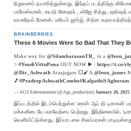
நிறுவனம் தயாரித்துள்ளது. இந்தப் படத்திற்கு லிய
பரமேஸ்வரன், கயடு லோஹர் , விஜே சித்து, ஹர்ஷத் மற
வாசுதேவ் மேனன், மரியம் ஜார்ஜ், சித்ரா கதாபாத்திரத்
Make way for
@SilambarasanTR_
in a
@leon_ja
✨
#YendiVittuPona
OUT NOW ▶️ :
https://t.co/
@Dir_Ashwath
Araajagam 💥🧨
A
@leon_james
M
🎵
#PradeepAshwathCombo
#KalpathiSAghoram
— AGS Entertainment (@Ags_production)
January 28, 2025
இப்படத்தில் இடம்பெற்றுள்ள 'ரைஸ் ஆப் தி டிராகன்'
மக்களிடையே வரவேற்பை பெற்றது. இந்நிலையில், 'டிரா
வெளியிட்டுள்ளது. இப்பாடலை சிலம்பரசன் பாடியுள்ளது