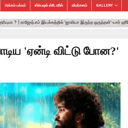
அக்கம் பக்கம்
ஸ்பெஷல் ஸ்டோரீஸ்
விமர்சனம்
GALLERY
 பாடிய 'ஏன்டி விட்டு போன?'