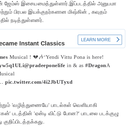
ோன் ஜேம்ஸ் இசையமைத்துள்ளார்.இப்படத்தில் அனுபமா
்றும் பிரபல இயக்குநர்களான மிஷ்கின் , கவுதம்
தில் நடித்துள்ளனர்.
mes
Musical ! 💔🎶
‘Yendi Vittu Pona is here!
rhyw5q1ULi
@pradeeponelife
in & as
#Dragon
A
usical
…
pic.twitter.com/4i2JbUTyxd
 மற்றும் 'வழித்துணையே' பாடல்கள் வெளியாகி
கன்' படத்தின் 'ஏன்டி விட்டு போன?' பாடலை படக்குழு
 குறிப்பிடத்தக்கது.