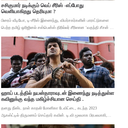
சசிகுமார் நடிக்கும் வெப் சீரிஸ் -எப்போது
வெளியாகிறது தெரியுமா ?
பிரைம் வீடியோ, டி-சீரிஸ் இணைந்து, விமர்சகர்களின் பாராட்டுகளை
பெற்ற தமிழ் ஒரிஜினல் சஸ்பென்ஸ் திரில்லர் சீரிஸான ‘வதந்தி சீசன் 2:
தி மிஸ்டரி ஆஃப் மணி’யில் இருந்து ‘தெய்வா’ என்ற பாடலை
வெளியிட்டுள்ளனர். ச
ஹாய் படத்தில் நயன்தாராவுடன் இணைந்து நடித்துள்ள
கவினுக்கு வந்த மகிழ்ச்சியான செய்தி .
தனது நீண்ட நாள் காதலி மோனிகா டேவிட்டை, கடந்த 2023
ஆகஸ்ட்டில் திருமணம் செய்தார் கவின். டி.வி மூலமாக பிரபலமாகி,
பிறகு உதவி இயக்குனராக பணியாற்றி, முக்கிய கேரக்டரில் நடித்ததன்