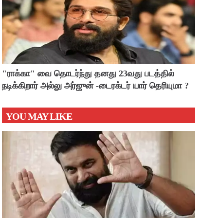
"ராக்கா" வை தொடர்ந்து தனது 23வது படத்தில்
நடிக்கிறார் அல்லு அர்ஜுன் -டைரக்டர் யார் தெரியுமா ?
YOU MAY LIKE