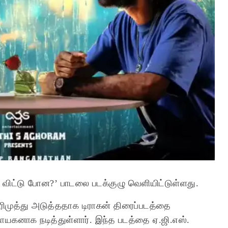
ன்டி விட்டு போன?’ பாடலை படக்குழு வெளியிட்டுள்ளது.
முத்து அடுத்ததாக டிராகன் திரைப்படத்தை
ாநாயகனாக நடித்துள்ளார். இந்த படத்தை ஏ.ஜி.எஸ்.