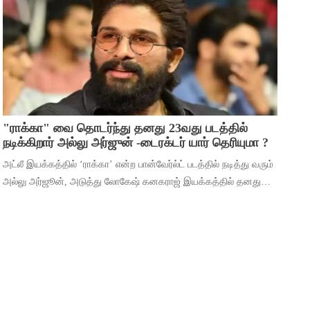
மூலம் ஹீரோவாக மாறி வெற்றிபெ
"ராக்கா" வை தொடர்ந்து தனது 23வது படத்தில்
நடிக்கிறார் அல்லு அர்ஜுன் -டைரக்டர் யார் தெரியுமா ?
அட்லீ இயக்கத்தில் ‘ராக்கா’ என்ற பான்வேர்ல்ட் படத்தில் நடித்து வரும்
அல்லு அர்ஜூன், அடுத்து லோகேஷ் கனகராஜ் இயக்கத்தில் தனது
23வது படத்தில் நடிக்கிறார். இந்நிலையில், 2026ம் ஆண்டுக்கான
தனது ரசிகர் மன்ற